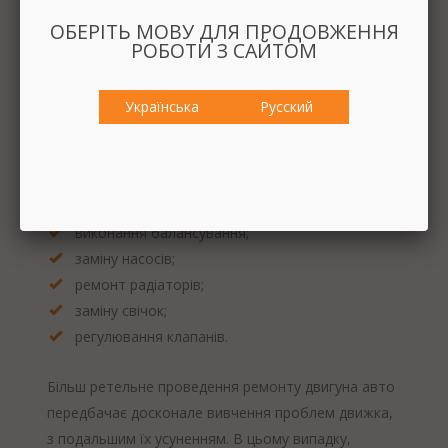
Види виконуваних робіт по
ОБЕРІТЬ МОВУ ДЛЯ ПРОДОВЖЕННЯ
ремонту двигуна автомобіля
РОБОТИ З САЙТОМ
Фахівці СТО AFS Service завжди готові виконати
Українська
Русский
профілактичний ремонт ДВЗ, що передбачає:
заміну ременів ГРМ;
перевірку герметичності двигуна;
заміну масла;
виконання балансування;
заміну насосів;
ремонт радіаторів;
заміну свічок;
регулювання клапанів.
Більш ретельне проведення ремонту двигуна авто
передбачає досконале вивчення проблем движка,
з подальшим їх усуненням. В цьому випадку,