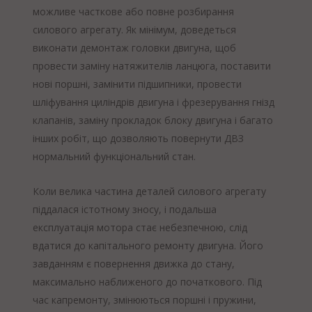
можливе часткове або повне розбирання
силового агрегату. Як мінімум, доведеться
виконати демонтаж головки двигуна, щоб
провести заміну натяжителів ланцюга, поставити
нові поршні, замінити підшипники, провести
шліфування циліндрів двигуна і фрезерування гнізд
клапанів, заміну прокладок блоку двигуна і багато
інших робіт, що дозволяють повернути ДВЗ
нормальний функціональний стан.
Коли велика частина деталей силового агрегату
піддалася істотному зносу, і подальша
експлуатація мотора стає небезпечною, слід
вдатися до капітального ремонту двигуна. Його
завданням є повернення движка до стану,
максимально наближеного до початкового. Під
час капремонту, змінюються поршні і пружини,