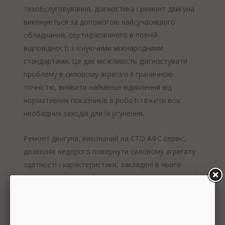
техобслуговування, діагностика і ремонт двигуна
виконуються за допомогою найсучаснішого
обладнання, сертифікованого в повній
відповідності з існуючими міжнародними
стандартами. Це дає можливість діагностувати
проблему в силовому агрегаті з граничною
точністю, виявити найменші відхилення від
нормативних показників в роботі і вжити всіх
необхідних заходів для їх усунення.
Ремонт двигуна, виконаний на СТО АФС сервіс,
дозволяє недорого повернути силовому агрегату
здатності і характеристики, закладені в нього
виробником при виробництві. При цьому, чималий
досвід наших фахівців і технічне оснащення, дають
можливість відновити інжекторний двигун
практично для будь-якої моделі автомобіля.