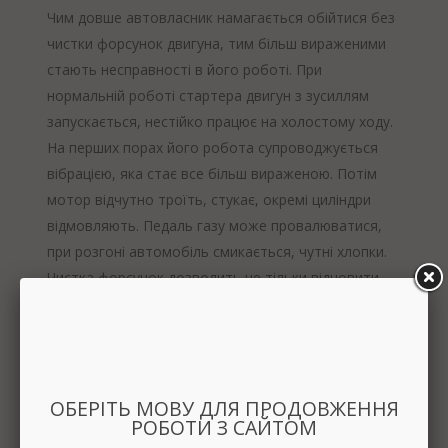
Чим довше автовласник намагається обійтися без
чистки форсунок двигуна, тим більш вираженими
стають несправності в його роботі. При
нормальній роботі стартера двигун з зусиллям
запускається, нестійко працює на холостому ходу.
На перших порах його робота супроводжується
вібрацією, яка стає все більш вираженою. Потім
мотор відчутно троїть, стукає, окремі циліндри
відмовляють. Педаль газу може провалюватися,
при розгоні автомобіль смикається, чутні хлопки.
Чистка форсунок дозволить не тільки відновити
нормальну потужність двигуна і забезпечити його
безперебійну роботу, але і запобігти
передчасному зносу каталізатора і лямбда-зонду.
Способи чищення форсунок
ОБЕРІТЬ МОВУ ДЛЯ ПРОДОВЖЕННЯ
РОБОТИ З САЙТОМ
Автолюбителі діляться різними способами