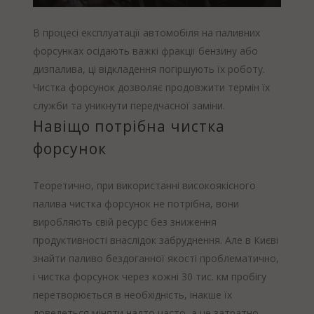
В процесі експлуатації автомобіля на паливних
форсунках осідають важкі фракції бензину або
дизпалива, ці відкладення погіршують їх роботу.
Чистка форсунок дозволяє продовжити термін їх
служби та уникнути передчасної заміни.
Навіщо потрібна чистка
форсунок
Теоретично, при використанні високоякісного
палива чистка форсунок не потрібна, вони
виробляють свій ресурс без зниження
продуктивності внаслідок забруднення. Але в Києві
знайти паливо бездоганної якості проблематично,
і чистка форсунок через кожні 30 тис. км пробігу
перетворюється в необхідність, інакше їх
доведеться міняти надто часто, а це затратно.