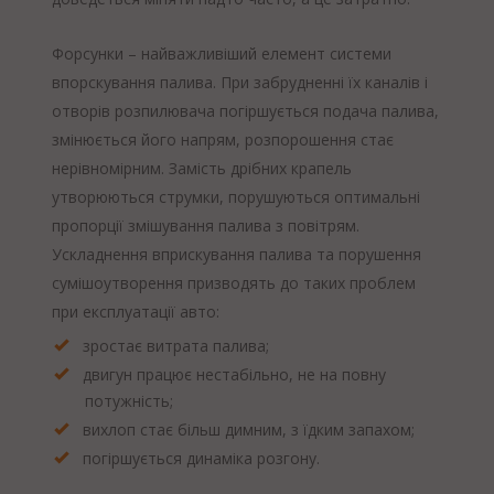
Форсунки – найважливіший елемент системи
впорскування палива. При забрудненні їх каналів і
отворів розпилювача погіршується подача палива,
змінюється його напрям, розпорошення стає
нерівномірним. Замість дрібних крапель
утворюються струмки, порушуються оптимальні
пропорції змішування палива з повітрям.
Ускладнення вприскування палива та порушення
сумішоутворення призводять до таких проблем
при експлуатації авто:
зростає витрата палива;
двигун працює нестабільно, не на повну
потужність;
вихлоп стає більш димним, з їдким запахом;
погіршується динаміка розгону.