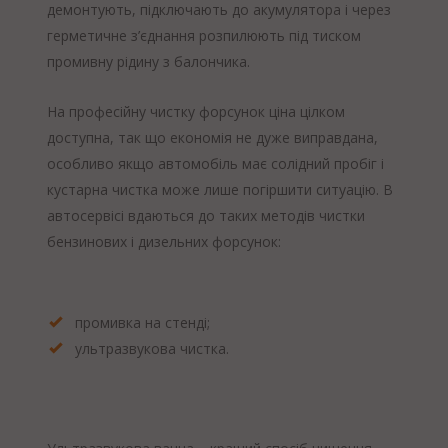
демонтують, підключають до акумулятора і через
герметичне з’єднання розпилюють під тиском
промивну рідину з балончика.
На професійну чистку форсунок ціна цілком
доступна, так що економія не дуже виправдана,
особливо якщо автомобіль має солідний пробіг і
кустарна чистка може лише погіршити ситуацію. В
автосервісі вдаються до таких методів чистки
бензинових і дизельних форсунок:
промивка на стенді;
ультразвукова чистка.