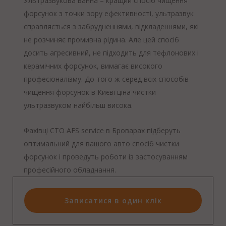
Ультразвукова ванна – кращий спосіб чищення
форсунок з точки зору ефективності, ультразвук
справляється з забрудненнями, відкладеннями, які
не розчиняє промивна рідина. Але цей спосіб
досить агресивний, не підходить для тефлонових і
керамічних форсунок, вимагає високого
професіоналізму. До того ж серед всіх способів
чищення форсунок в Києві ціна чистки
ультразвуком найбільш висока.
Фахівці СТО AFS service в Броварах підберуть
оптимальний для вашого авто спосіб чистки
форсунок і проведуть роботи із застосуванням
професійного обладнання.
Записатися в один клік