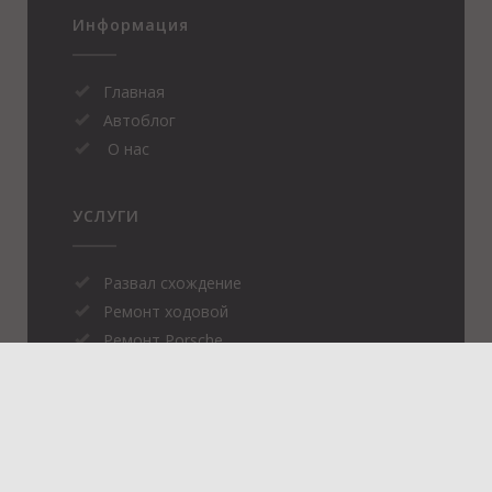
Информация
Главная
Автоблог
О нас
УСЛУГИ
Развал схождение
Ремонт ходовой
Ремонт Porsche
Сигнализация на авто
Удаление вмятин без поркаски
Диагностика авто
Ремонт кузова авто