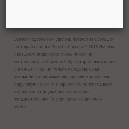
НАШ ТЕСТ ДРАЙВ PORSCHE CAYENNE S
2018
Совсем недавно нам удалось провести небольшой
тест драйв нового Porsche Cayenne S 2018 Начнём
с внешнего вида: Кузов очень похож на
рестайлинговый Cayenne 958, который выпускался
с 2014-2017 год, но только передком. Сзади
автомобиль видоизменили,сделали монолитную
фару такую как на 911 карерах полноприводных,и
в принципе в общем очень напоминает
предшественника. Внутри салон сзади ничем
особо